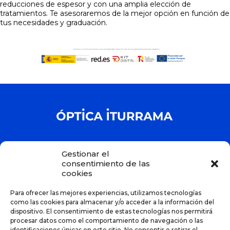
reducciones de espesor y con una amplia elección de
tratamientos. Te asesoraremos de la mejor opción en función de
tus necesidades y graduación.
HORARIO DE VERANO
Gestionar el
consentimiento de las
L-V: 10:00-13:30 | 17:00-20:00
cookies
S: 10:00 – 13:30
C. Esquíroz, 9, 31007 Pamplona
Para ofrecer las mejores experiencias, utilizamos tecnologías
948 19 81 04 / 699 706 892
como las cookies para almacenar y/o acceder a la información del
info@opticaiturrama.com
dispositivo. El consentimiento de estas tecnologías nos permitirá
procesar datos como el comportamiento de navegación o las
CPS- P00114-03/23-NA
identificaciones únicas en este sitio. No consentir o retirar el